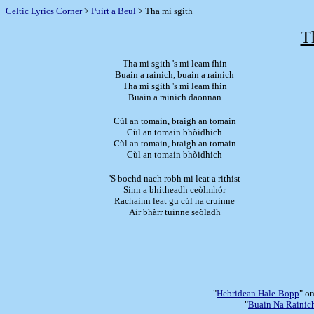
Celtic Lyrics Corner
>
Puirt a Beul
> Tha mi sgith
T
Tha mi sgith 's mi leam fhin
Buain a rainich, buain a rainich
Tha mi sgith 's mi leam fhin
Buain a rainich daonnan
Cùl an tomain, braigh an tomain
Cùl an tomain bhòidhich
Cùl an tomain, braigh an tomain
Cùl an tomain bhòidhich
'S bochd nach robh mi leat a rithist
Sinn a bhitheadh ceòlmhór
Rachainn leat gu cùl na cruinne
Air bhàrr tuinne seòladh
"
Hebridean Hale-Bopp
" o
"
Buain Na Rainic