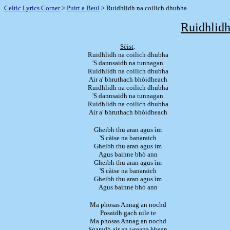
Celtic Lyrics Corner
>
Puirt a Beul
> Ruidhlidh na coilich dhubha
Ruidhlidh
Sèist
:
Ruidhlidh na coilich dhubha
'S dannsaidh na tunnagan
Ruidhlidh na coilich dhubha
Air a' bhruthach bhòidheach
Ruidhlidh na coilich dhubha
'S dannsaidh na tunnagan
Ruidhlidh na coilich dhubha
Air a' bhruthach bhòidheach
Gheibh thu aran agus ìm
'S càise na banaraich
Gheibh thu aran agus ìm
Agus bainne bhò ann
Gheibh thu aran agus ìm
'S càise na banaraich
Gheibh thu aran agus ìm
Agus bainne bhò ann
Ma phosas Annag an nochd
Posaidh gach uile te
Ma phosas Annag an nochd
Sgaradh air an t-seana bhean