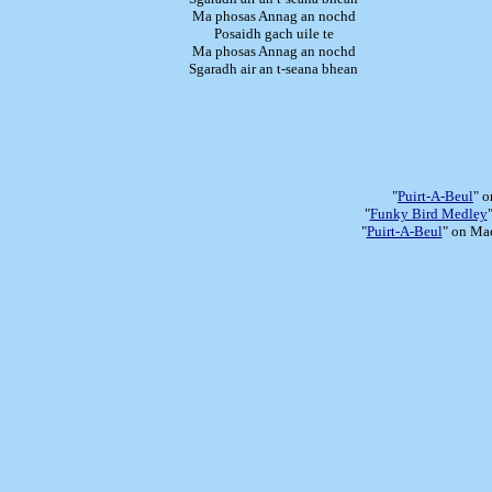
Ma phosas Annag an nochd
Posaidh gach uile te
Ma phosas Annag an nochd
Sgaradh air an t-seana bhean
"
Puirt-A-Beul
" 
"
Funky Bird Medley
"
Puirt-A-Beul
" on Mac