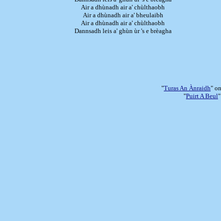
Air a dhùnadh air a' chùlthaobh
Air a dhùnadh air a' bheulaibh
Air a dhùnadh air a' chùlthaobh
Dannsadh leis a' ghùn ùr 's e brèagha
"
Turas An Ànraidh
" o
"
Puirt A Beul
"