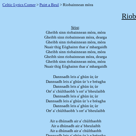
Celtic Lyrics Corner
>
Puirt a Beul
> Riobainnean mòra
Riob
Sèist
:
Gheibh sinn riobainnean mòra, mòra
Gheibh sinn riobainnean mòra, dearga
Gheibh sinn riobainnean mòra, mòra
Nuair thig Eòghainn thar a' mhargaidh
Gheibh sinn riobainnean mòra, mòra
Gheibh sinn riobainnean mòra, dearga
Gheibh sinn riobainnean mòra, mòra
Nuair thig Eòghainn thar a' mhargaidh
Dannsadh leis a' ghùn ùr, ùr
Dannsadh leis a' ghùn ùr 's e brèagha
Dannsadh leis a' ghùn ùr, ùr
Orr' a' chùlthaobh 's orr' a' bheulaibh
Dannsadh leis a' ghùn ùr, ùr
Dannsadh leis a' ghùn ùr 's e brèagha
Dannsadh leis a' ghùn ùr, ùr
Orr' a' chùlthaobh 's orr' a' bheulaibh
Air a dhùnadh air a' chùlthaobh
Air a dhùnadh air a' bheulaibh
Air a dhùnadh air a' chùlthaobh
Dannsadh leis a' ghùn ùr 's e brèagha