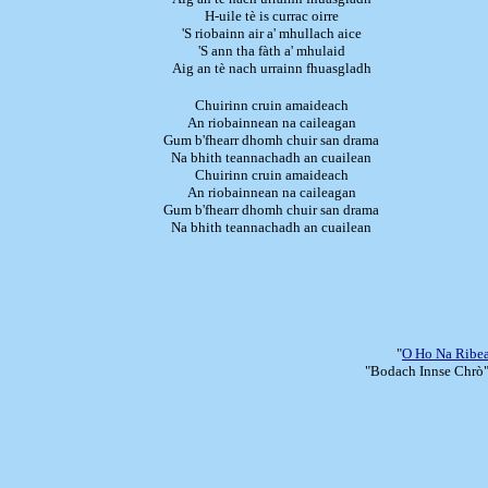
H-uile tè is currac oirre
'S riobainn air a' mhullach aice
'S ann tha fàth a' mhulaid
Aig an tè nach urrainn fhuasgladh
Chuirinn cruin amaideach
An riobainnean na caileagan
Gum b'fhearr dhomh chuir san drama
Na bhith teannachadh an cuailean
Chuirinn cruin amaideach
An riobainnean na caileagan
Gum b'fhearr dhomh chuir san drama
Na bhith teannachadh an cuailean
"
O Ho Na Ribe
"Bodach Innse Chrò"