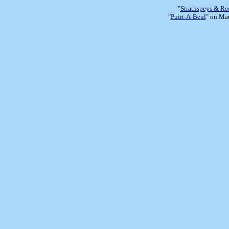
"
Strathspeys & Re
"
Puirt-A-Beul
" on Mac