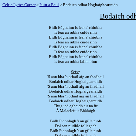
Celtic Lyrics Corner
>
Puirt a Beul
> Bodaich odhar Hoghaighearraidh
Bodaich odh
Bidh Eòghainn is fear a' chiubha
Is fear an rubha cuide rinn
Bidh Eòghainn is fear a' chiubha
Is fear an rubha cuide rinn
Bidh Eòghainn is fear a' chiubha
Is fear an rubha cuide rinn
Bidh Eòghainn is fear a' chiubha
Is fear an rubha laimh rinn
Sèist
:
'S ann bha 'n othail aig an fhadhail
Bodaich odhar Hoghaigearraidh
'S ann bha 'n othail aig an fhadhail
Bodaich odhar Hoghaigearraidh
'S ann bha 'n othail aig an fhadhail
Bodaich odhar Hoghaigearraidh
Thug iad aghaidh air na fir
À Malacleit is Bhàlaigh
Bidh Fionnlagh 's an gille pìob
Dol san ruidhle iollagach
Bidh Fionnlagh 's an gille pìob
Dol san ruidhle iollagach