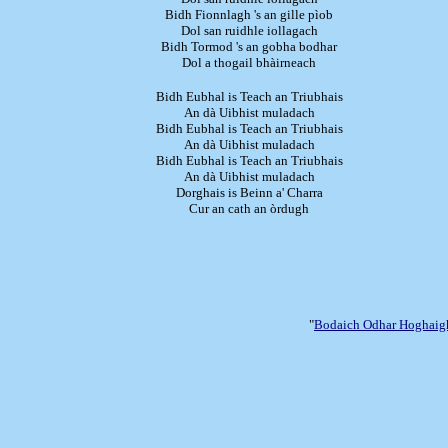
Bidh Fionnlagh 's an gille pìob
Dol san ruidhle iollagach
Bidh Tormod 's an gobha bodhar
Dol a thogail bhàirneach
Bidh Eubhal is Teach an Triubhais
An dà Uibhist muladach
Bidh Eubhal is Teach an Triubhais
An dà Uibhist muladach
Bidh Eubhal is Teach an Triubhais
An dà Uibhist muladach
Dorghais is Beinn a' Charra
Cur an cath an òrdugh
"
Bodaich Odhar Hoghaig