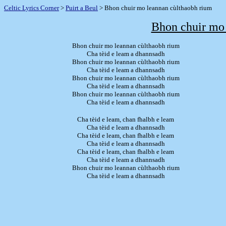
Celtic Lyrics Corner
>
Puirt a Beul
> Bhon chuir mo leannan cùlthaobh rium
Bhon chuir mo 
Bhon chuir mo leannan cùlthaobh rium
Cha tèid e leam a dhannsadh
Bhon chuir mo leannan cùlthaobh rium
Cha tèid e leam a dhannsadh
Bhon chuir mo leannan cùlthaobh rium
Cha tèid e leam a dhannsadh
Bhon chuir mo leannan cùlthaobh rium
Cha tèid e leam a dhannsadh
Cha tèid e leam, chan fhalbh e leam
Cha tèid e leam a dhannsadh
Cha tèid e leam, chan fhalbh e leam
Cha tèid e leam a dhannsadh
Cha tèid e leam, chan fhalbh e leam
Cha tèid e leam a dhannsadh
Bhon chuir mo leannan cùlthaobh rium
Cha tèid e leam a dhannsadh