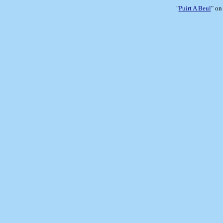
"
Puirt A Beul
" on