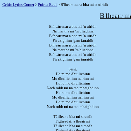
Celtic Lyrics Corner
>
Puirt a Beul
> B'fhearr mar a bha mi 'n uiridh
B'fhearr ma
B'fheàrr mar a bha mi 'n uiridh
Na mar tha mi 'm bliadhna
B'fheàrr mar a bha mi 'n uiridh
Fir a'tighinn 'gam iarraidh
B'fheàrr mar a bha mi 'n uiridh
Na mar tha mi 'm bliadhna
B'fheàrr mar a bha mi 'n uiridh
Fir a'tighinn 'gam iarraidh
Sèist
:
Ho ro mo dhuilichinn
Mo dhuilichinn na rinn mi
Ho ro mo dhuilichinn
Nach robh mi na mo mhaighdinn
Ho ro mo dhuilichinn
Mo dhuilichinn na rinn mi
Ho ro mo dhuilichinn
Nach robh mi na mo mhaighdinn
Tàillear a bha mi sireadh
Figheadair a fhuair mi
Tàillear a bha mi sireadh
Figheadair a fhuair mi